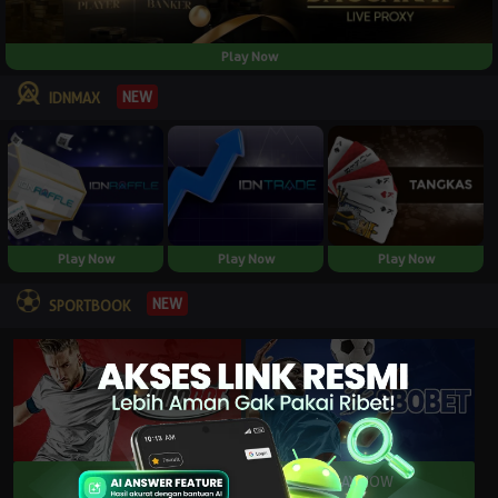
Play Now
NEW
IDNMAX
Play Now
Play Now
Play Now
NEW
SPORTBOOK