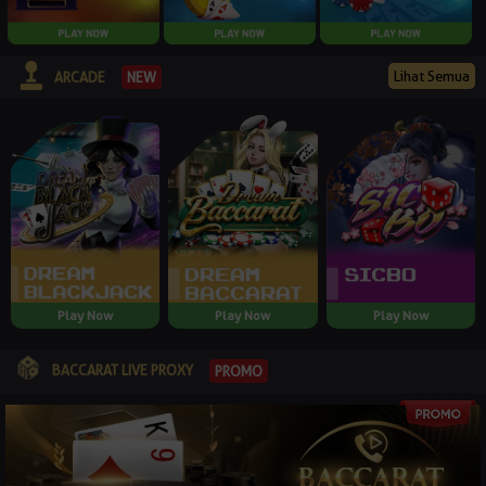
Lihat Semua
NEW
ARCADE
Play Now
Play Now
Play Now
BACCARAT LIVE PROXY
PROMO