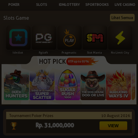
POKER
SLOTS
IDNLOTTERY
SPORTBOOKS
LIVE CASINO
NEW
Slots Game
Lihat Semua
TANGKAS
RTP
DEPOSIT
WITHDRAW
Idnslot
Pgsoft
Pragmatic
Slot Mania
No Limit City
HOT PICK
PROMOSI
RTP up to 97%
DOWNLOAD
REFERRAL
JACKPOT
Tournament Poker Prizes
10 August 2026
VIP MEMBER
Rp. 31,000,000
HUBUNGI KAMI