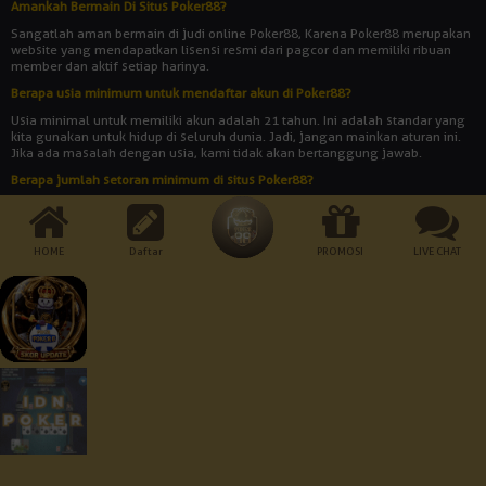
Amankah Bermain Di Situs Poker88?
Sangatlah aman bermain di judi online Poker88, Karena Poker88 merupakan
website yang mendapatkan lisensi resmi dari pagcor dan memiliki ribuan
member dan aktif setiap harinya.
Berapa usia minimum untuk mendaftar akun di Poker88?
Usia minimal untuk memiliki akun adalah 21 tahun. Ini adalah standar yang
kita gunakan untuk hidup di seluruh dunia. Jadi, jangan mainkan aturan ini.
Jika ada masalah dengan usia, kami tidak akan bertanggung jawab.
Berapa jumlah setoran minimum di situs Poker88?
Jumlah setoran minimum adalah Rp 10.000. Bukankah itu rendah? Dengan
uang yang begitu banyak, Anda bisa memainkan semua jenis permainan
yang disediakan oleh agen judi online POKER88.
HOME
Daftar
PROMOSI
LIVE CHAT
Cara Pembayaran:
Dukungan Perangkat :
Keamanan Terjamin :