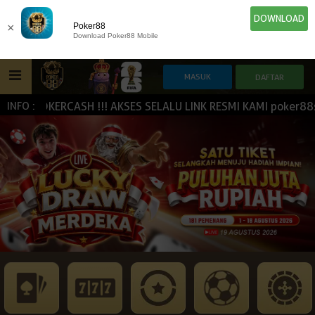
DOWNLOAD
×
Poker88
Download Poker88 Mobile
 JOKERCASH !!! AKSES SELALU LINK RESMI KAMI poker88slay.
INFO :
HOME
IDN E-LOTTERY
POKER
SLOT GAME
NEW
NEW
SPORTBOOK
LIVE CASINO
IDNLIVE
NEW
ESPORTS
TOGEL
ARCADE
NEW
NEW
NEW
TEMBAK IKAN
IDNRAFFLE
IDNTRADE