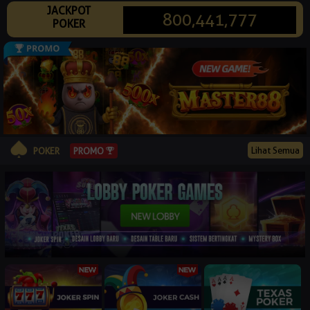
JACKPOT
© 2026 pgpk88.net. All Rights Reserved | 18+
800,441,777
POKER
Lihat Semua
PROMO
POKER