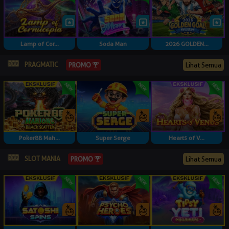
Lamp of Cor...
Soda Man
2026 GOLDEN...
PRAGMATIC
Lihat Semua
PROMO
Poker88 Mah...
Super Serge
Hearts of V...
SLOT MANIA
Lihat Semua
PROMO