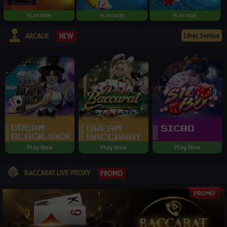
Lihat Semua
NEW
ARCADE
Play Now
Play Now
Play Now
BACCARAT LIVE PROXY
PROMO