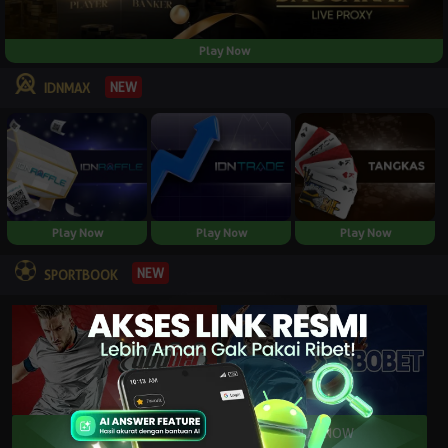
Play Now
NEW
IDNMAX
Play Now
Play Now
Play Now
NEW
SPORTBOOK