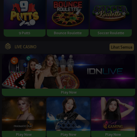
9 Putts
Bounce Roulette
Soccer Roulette
LIVE CASINO
Lihat Semua
Play Now
Play Now
Play Now
Play Now