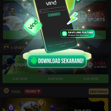
E-SPORTS
Lihat Semua
PROMO
TOGEL