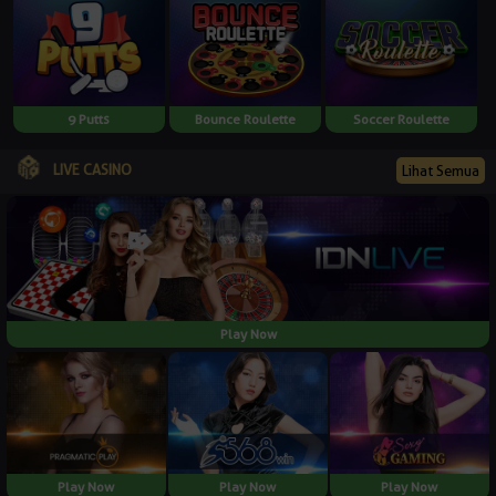
9 Putts
Bounce Roulette
Soccer Roulette
LIVE CASINO
Lihat Semua
Play Now
Play Now
Play Now
Play Now